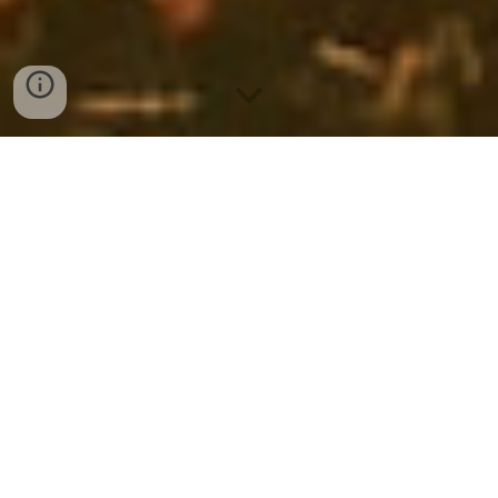
PRENOTA ORA
Sul golfo del Tigullio, luce splende,
Dove l’acqua bacia il ciel sereno.
La casetta rosa, dolce e ammenda,
A Sant’Andrea, gioiello mite e pieno.