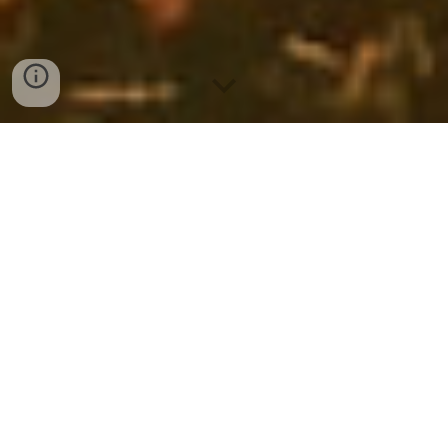
PRENOTA ORA
Sul golfo del Tigullio, luce splende,
Dove l’acqua bacia il ciel sereno.
La casetta rosa, dolce e ammenda,
A Sant’Andrea, gioiello mite e pieno.